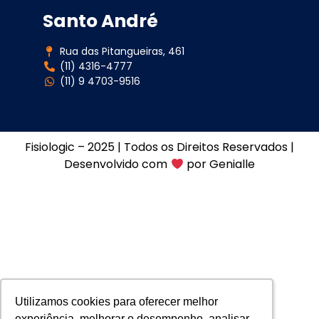
Santo André
Rua das Pitangueiras, 461
(11) 4316-4777
(11) 9 4703-9516
Fisiologic – 2025 | Todos os Direitos Reservados |
Desenvolvido com
por
Genialle
Utilizamos cookies para oferecer melhor
Utilizamos cookies para oferecer melhor
experiência, melhorar o desempenho, analisar
experiência, melhorar o desempenho, analisar